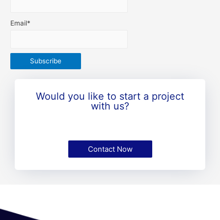
Email*
Would you like to start a project
with us?
Contact Now