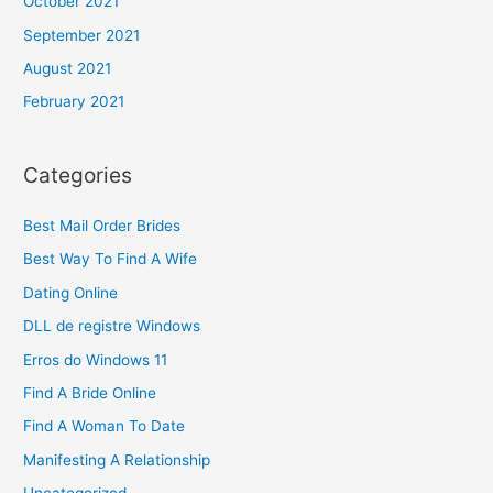
October 2021
September 2021
August 2021
February 2021
Categories
Best Mail Order Brides
Best Way To Find A Wife
Dating Online
DLL de registre Windows
Erros do Windows 11
Find A Bride Online
Find A Woman To Date
Manifesting A Relationship