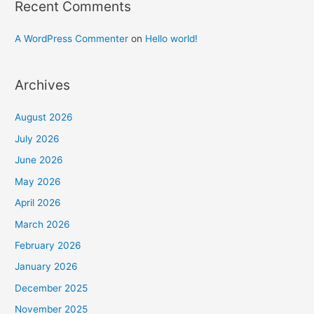
Recent Comments
A WordPress Commenter
on
Hello world!
Archives
August 2026
July 2026
June 2026
May 2026
April 2026
March 2026
February 2026
January 2026
December 2025
November 2025