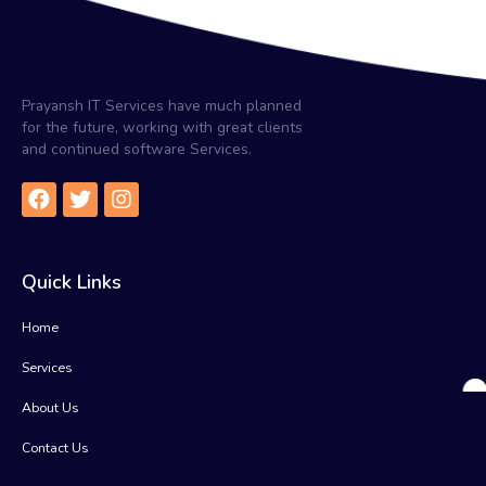
Prayansh IT Services have much planned
for the future, working with great clients
and continued software Services.
Quick Links
Home
Services
About Us
Contact Us