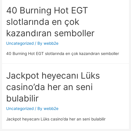
40 Burning Hot EGT
slotlarında en çok
kazandıran semboller
Uncategorized
/ By
webb2e
40 Burning Hot EGT slotlarında en çok kazandıran semboller
Jackpot heyecanı Lüks
casino’da her an seni
bulabilir
Uncategorized
/ By
webb2e
Jackpot heyecanı Lüks casino’da her an seni bulabilir