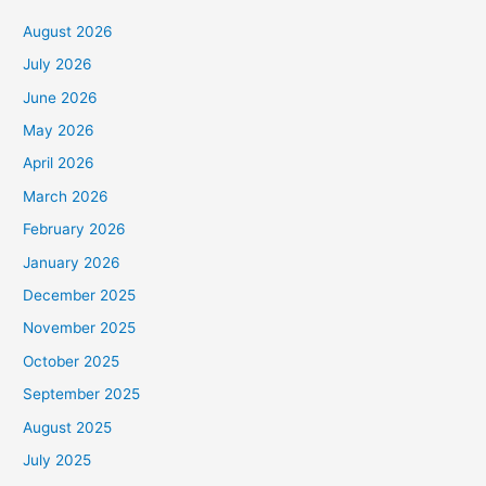
August 2026
July 2026
June 2026
May 2026
April 2026
March 2026
February 2026
January 2026
December 2025
November 2025
October 2025
September 2025
August 2025
July 2025