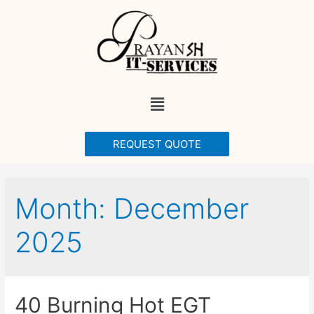
REQUEST QUOTE
Month:
December
2025
40 Burning Hot EGT