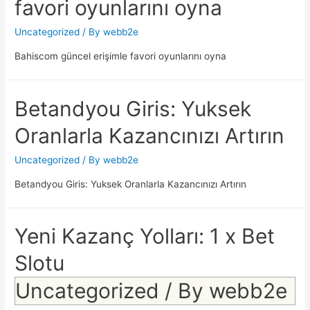
favori oyunlarını oyna
Uncategorized
/ By
webb2e
Bahiscom güncel erişimle favori oyunlarını oyna
Betandyou Giris: Yuksek
Oranlarla Kazancınızı Artırın
Uncategorized
/ By
webb2e
Betandyou Giris: Yuksek Oranlarla Kazancınızı Artırın
Yeni Kazanç Yolları: 1 x Bet
Slotu
Uncategorized
/ By
webb2e