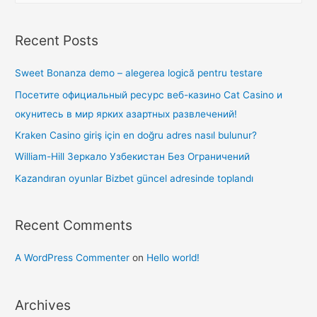
Recent Posts
Sweet Bonanza demo – alegerea logică pentru testare
Посетите официальный ресурс веб-казино Cat Casino и
окунитесь в мир ярких азартных развлечений!
Kraken Casino giriş için en doğru adres nasıl bulunur?
William-Hill Зеркало Узбекистан Без Ограничений
Kazandıran oyunlar Bizbet güncel adresinde toplandı
Recent Comments
A WordPress Commenter
on
Hello world!
Archives