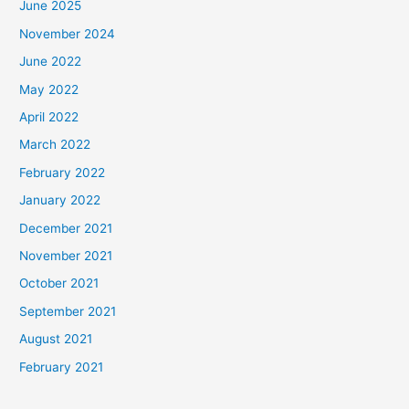
June 2025
November 2024
June 2022
May 2022
April 2022
March 2022
February 2022
January 2022
December 2021
November 2021
October 2021
September 2021
August 2021
February 2021