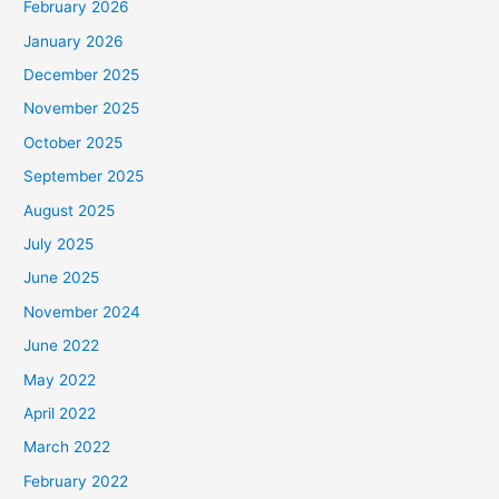
February 2026
January 2026
December 2025
November 2025
October 2025
September 2025
August 2025
July 2025
June 2025
November 2024
June 2022
May 2022
April 2022
March 2022
February 2022