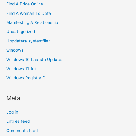
Find A Bride Online
Find A Woman To Date
Manifesting A Relationship
Uncategorized
Uppdatera systemfiler
windows
Windows 10 Laatste Updates
Windows 11-feil
Windows Registry Dll
Meta
Log in
Entries feed
Comments feed