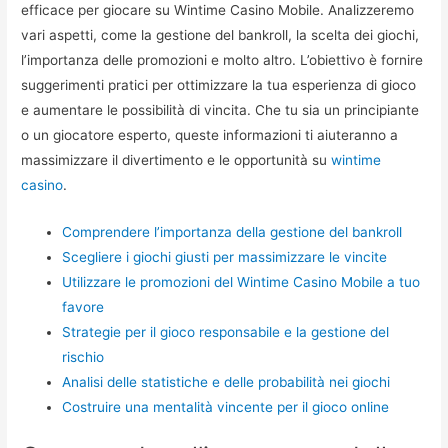
efficace per giocare su Wintime Casino Mobile. Analizzeremo
vari aspetti, come la gestione del bankroll, la scelta dei giochi,
l’importanza delle promozioni e molto altro. L’obiettivo è fornire
suggerimenti pratici per ottimizzare la tua esperienza di gioco
e aumentare le possibilità di vincita. Che tu sia un principiante
o un giocatore esperto, queste informazioni ti aiuteranno a
massimizzare il divertimento e le opportunità su
wintime
casino
.
Comprendere l’importanza della gestione del bankroll
Scegliere i giochi giusti per massimizzare le vincite
Utilizzare le promozioni del Wintime Casino Mobile a tuo
favore
Strategie per il gioco responsabile e la gestione del
rischio
Analisi delle statistiche e delle probabilità nei giochi
Costruire una mentalità vincente per il gioco online